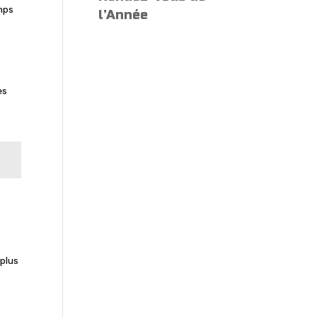
mps
l’Année
es
 plus