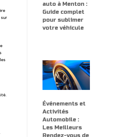
auto à Menton :
ère
Guide complet
 sur
pour sublimer
votre véhicule
ce
s
les
a
ité.
Événements et
Activités
Automobile :
Les Meilleurs
r
Rendez-vous de