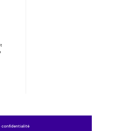
nt
e
 confidentialité